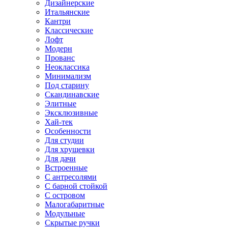
Дизайнерские
Итальянские
Кантри
Классические
Лофт
Модерн
Прованс
Неоклассика
Минимализм
Под старину
Скандинавские
Элитные
Эксклюзивные
Хай-тек
Особенности
Для студии
Для хрущевки
Для дачи
Встроенные
С антресолями
С барной стойкой
С островом
Малогабаритные
Модульные
Скрытые ручки