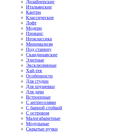
Дизайнерские
Итальянские
Кантри
Классические
Лофт
Модерн
Прованс
Неоклассика
Минимализм
Под старину
Скандинавские
Элитные
Эксклюзивные
Хай-тек
Особенности
Для студии
Для хрущевки
Для дачи
Встроенные
С антресолями
С барной стойкой
С островом
Малогабаритные
Модульные
Скрытые ручки