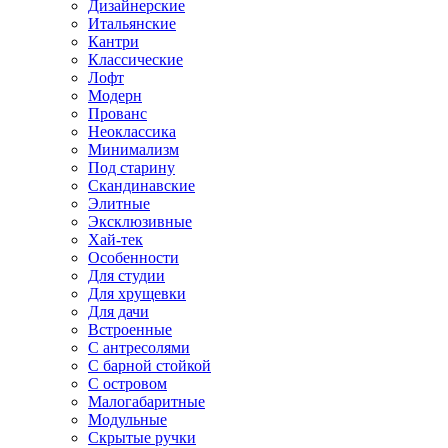
Дизайнерские
Итальянские
Кантри
Классические
Лофт
Модерн
Прованс
Неоклассика
Минимализм
Под старину
Скандинавские
Элитные
Эксклюзивные
Хай-тек
Особенности
Для студии
Для хрущевки
Для дачи
Встроенные
С антресолями
С барной стойкой
С островом
Малогабаритные
Модульные
Скрытые ручки