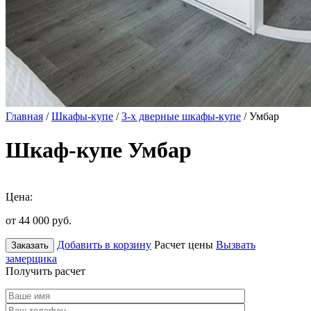
Главная
/
Шкафы-купе
/
3-х дверные шкафы-купе
/ Умбар
Шкаф-купе Умбар
Цена:
от 44 000
руб.
Добавить в корзину
Расчет цены
Вызвать
Заказать
замерщика
Получить расчет