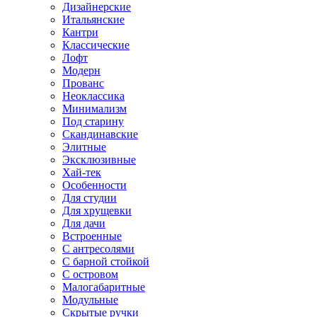
Дизайнерские
Итальянские
Кантри
Классические
Лофт
Модерн
Прованс
Неоклассика
Минимализм
Под старину
Скандинавские
Элитные
Эксклюзивные
Хай-тек
Особенности
Для студии
Для хрущевки
Для дачи
Встроенные
С антресолями
С барной стойкой
С островом
Малогабаритные
Модульные
Скрытые ручки