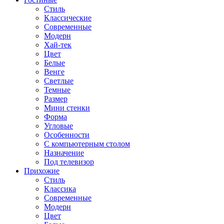
Стиль
Классические
Современные
Модерн
Хай-тек
Цвет
Белые
Венге
Светлые
Темные
Размер
Мини стенки
Форма
Угловые
Особенности
С компьютерным столом
Назначение
Под телевизор
Прихожие
Стиль
Классика
Современные
Модерн
Цвет