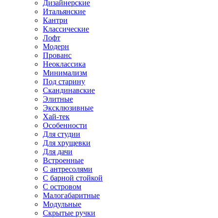
Дизайнерские
Итальянские
Кантри
Классические
Лофт
Модерн
Прованс
Неоклассика
Минимализм
Под старину
Скандинавские
Элитные
Эксклюзивные
Хай-тек
Особенности
Для студии
Для хрущевки
Для дачи
Встроенные
С антресолями
С барной стойкой
С островом
Малогабаритные
Модульные
Скрытые ручки