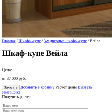
Главная
/
Шкафы-купе
/
3-х дверные шкафы-купе
/ Вейла
Шкаф-купе Вейла
Цена:
от 37 000
руб.
Добавить в корзину
Расчет цены
Вызвать
Заказать
замерщика
Получить расчет