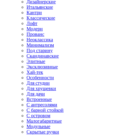
Дизайнерские
Итальянские
Кантри
Классические
Лофт
Модерн
Прованс
Неоклассика
Минимализм
Под старину
Скандинавские
Элитные
Эксклюзивные
Хай-тек
Особенности
Для студии
Для хрущевки
Для дачи
Встроенные
С антресолями
С барной стойкой
С островом
Малогабаритные
Модульные
Скрытые ручки