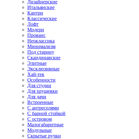
Дизайнерские
Итальянские
Кантри
Классические
Лофт
Модерн
Прованс
Неоклассика
Минимализм
Под старину
Скандинавские
Элитные
Эксклюзивные
Хай-тек
Особенности
Для студии
Для хрущевки
Для дачи
Встроенные
С антресолями
С барной стойкой
С островом
Малогабаритные
Модульные
Скрытые ручки