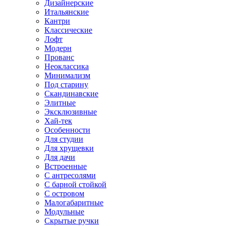
Дизайнерские
Итальянские
Кантри
Классические
Лофт
Модерн
Прованс
Неоклассика
Минимализм
Под старину
Скандинавские
Элитные
Эксклюзивные
Хай-тек
Особенности
Для студии
Для хрущевки
Для дачи
Встроенные
С антресолями
С барной стойкой
С островом
Малогабаритные
Модульные
Скрытые ручки