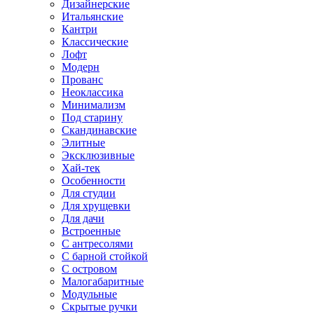
Дизайнерские
Итальянские
Кантри
Классические
Лофт
Модерн
Прованс
Неоклассика
Минимализм
Под старину
Скандинавские
Элитные
Эксклюзивные
Хай-тек
Особенности
Для студии
Для хрущевки
Для дачи
Встроенные
С антресолями
С барной стойкой
С островом
Малогабаритные
Модульные
Скрытые ручки