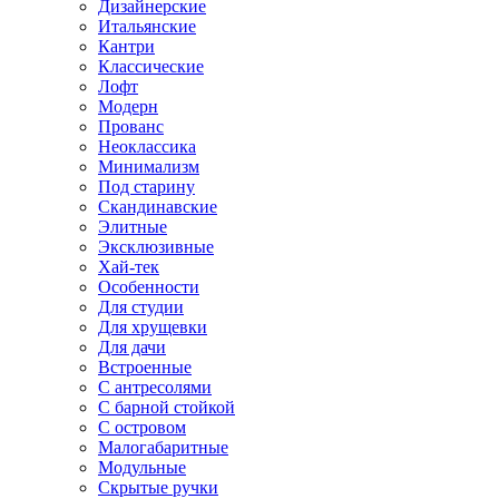
Дизайнерские
Итальянские
Кантри
Классические
Лофт
Модерн
Прованс
Неоклассика
Минимализм
Под старину
Скандинавские
Элитные
Эксклюзивные
Хай-тек
Особенности
Для студии
Для хрущевки
Для дачи
Встроенные
С антресолями
С барной стойкой
С островом
Малогабаритные
Модульные
Скрытые ручки