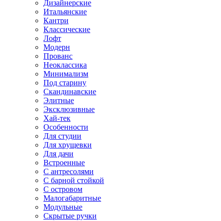
Дизайнерские
Итальянские
Кантри
Классические
Лофт
Модерн
Прованс
Неоклассика
Минимализм
Под старину
Скандинавские
Элитные
Эксклюзивные
Хай-тек
Особенности
Для студии
Для хрущевки
Для дачи
Встроенные
С антресолями
С барной стойкой
С островом
Малогабаритные
Модульные
Скрытые ручки