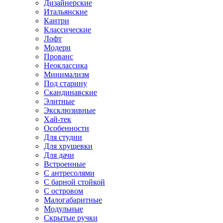
Дизайнерские
Итальянские
Кантри
Классические
Лофт
Модерн
Прованс
Неоклассика
Минимализм
Под старину
Скандинавские
Элитные
Эксклюзивные
Хай-тек
Особенности
Для студии
Для хрущевки
Для дачи
Встроенные
С антресолями
С барной стойкой
С островом
Малогабаритные
Модульные
Скрытые ручки