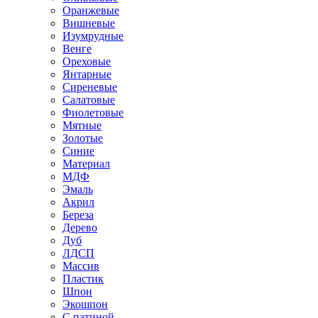
Оранжевые
Вишневые
Изумрудные
Венге
Ореховые
Янтарные
Сиреневые
Салатовые
Фиолетовые
Мятные
Золотые
Синие
Материал
МДФ
Эмаль
Акрил
Береза
Дерево
Дуб
ЛДСП
Массив
Пластик
Шпон
Экошпон
С патиной