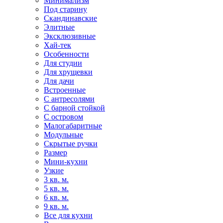
Минимализм
Под старину
Скандинавские
Элитные
Эксклюзивные
Хай-тек
Особенности
Для студии
Для хрущевки
Для дачи
Встроенные
С антресолями
С барной стойкой
С островом
Малогабаритные
Модульные
Скрытые ручки
Размер
Мини-кухни
Узкие
3 кв. м.
5 кв. м.
6 кв. м.
9 кв. м.
Все для кухни