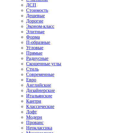
ДСП
Стоимость
Дешевые
Дорогие
Эконом-класс
Элитные
Форма
П-образные
Угловые
Прямые
Радиусные
Скошенные углы
Стиль
Современные
Евро
Английские
Дизайнерские
Итальянские
Кантри
Классические
Лофт
Модерн
Прованс
Неоклассика