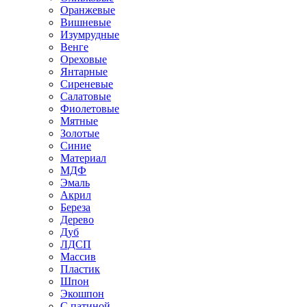
Оранжевые
Вишневые
Изумрудные
Венге
Ореховые
Янтарные
Сиреневые
Салатовые
Фиолетовые
Мятные
Золотые
Синие
Материал
МДФ
Эмаль
Акрил
Береза
Дерево
Дуб
ЛДСП
Массив
Пластик
Шпон
Экошпон
С патиной