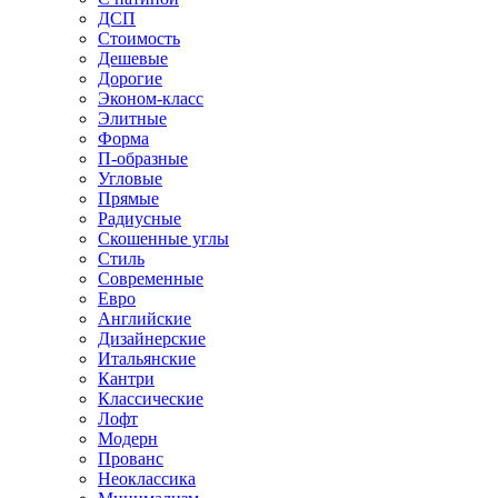
ДСП
Стоимость
Дешевые
Дорогие
Эконом-класс
Элитные
Форма
П-образные
Угловые
Прямые
Радиусные
Скошенные углы
Стиль
Современные
Евро
Английские
Дизайнерские
Итальянские
Кантри
Классические
Лофт
Модерн
Прованс
Неоклассика