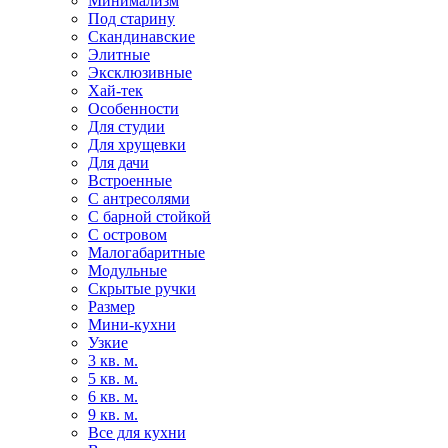
Минимализм
Под старину
Скандинавские
Элитные
Эксклюзивные
Хай-тек
Особенности
Для студии
Для хрущевки
Для дачи
Встроенные
С антресолями
С барной стойкой
С островом
Малогабаритные
Модульные
Скрытые ручки
Размер
Мини-кухни
Узкие
3 кв. м.
5 кв. м.
6 кв. м.
9 кв. м.
Все для кухни