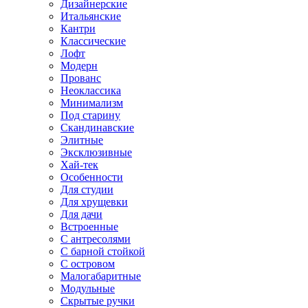
Дизайнерские
Итальянские
Кантри
Классические
Лофт
Модерн
Прованс
Неоклассика
Минимализм
Под старину
Скандинавские
Элитные
Эксклюзивные
Хай-тек
Особенности
Для студии
Для хрущевки
Для дачи
Встроенные
С антресолями
С барной стойкой
С островом
Малогабаритные
Модульные
Скрытые ручки