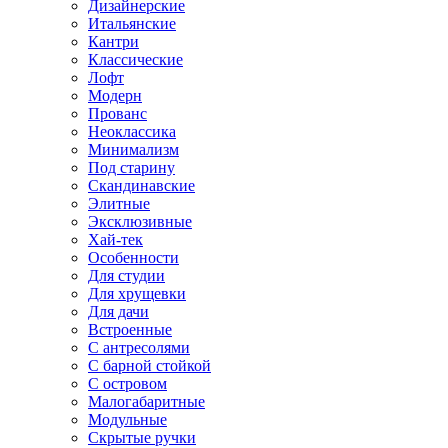
Дизайнерские
Итальянские
Кантри
Классические
Лофт
Модерн
Прованс
Неоклассика
Минимализм
Под старину
Скандинавские
Элитные
Эксклюзивные
Хай-тек
Особенности
Для студии
Для хрущевки
Для дачи
Встроенные
С антресолями
С барной стойкой
С островом
Малогабаритные
Модульные
Скрытые ручки