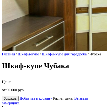
Главная
/
Шкафы-купе
/
Шкафы-купе для гардероба
/ Чубака
Шкаф-купе Чубака
Цена:
от 90 000
руб.
Добавить в корзину
Расчет цены
Вызвать
Заказать
замерщика