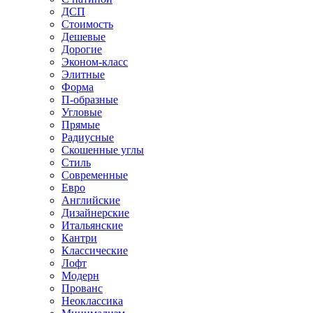
ДСП
Стоимость
Дешевые
Дорогие
Эконом-класс
Элитные
Форма
П-образные
Угловые
Прямые
Радиусные
Скошенные углы
Стиль
Современные
Евро
Английские
Дизайнерские
Итальянские
Кантри
Классические
Лофт
Модерн
Прованс
Неоклассика