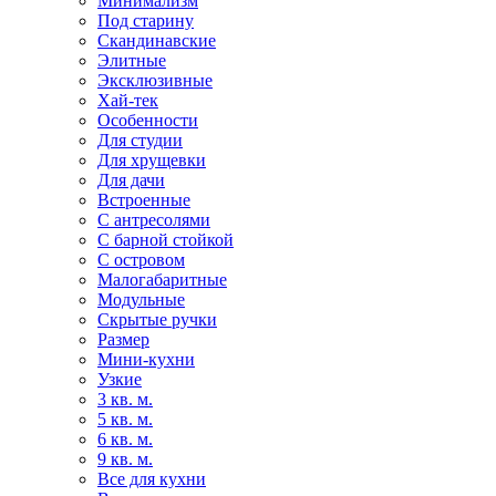
Минимализм
Под старину
Скандинавские
Элитные
Эксклюзивные
Хай-тек
Особенности
Для студии
Для хрущевки
Для дачи
Встроенные
С антресолями
С барной стойкой
С островом
Малогабаритные
Модульные
Скрытые ручки
Размер
Мини-кухни
Узкие
3 кв. м.
5 кв. м.
6 кв. м.
9 кв. м.
Все для кухни