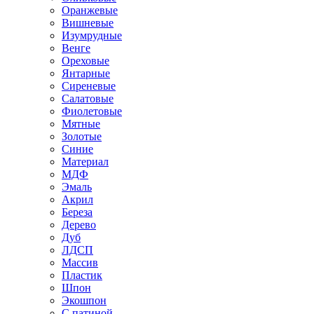
Оранжевые
Вишневые
Изумрудные
Венге
Ореховые
Янтарные
Сиреневые
Салатовые
Фиолетовые
Мятные
Золотые
Синие
Материал
МДФ
Эмаль
Акрил
Береза
Дерево
Дуб
ЛДСП
Массив
Пластик
Шпон
Экошпон
С патиной