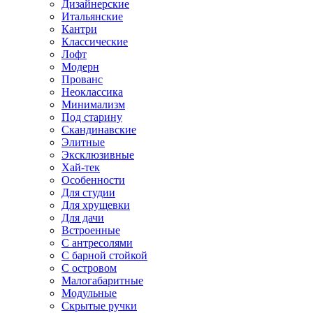
Дизайнерские
Итальянские
Кантри
Классические
Лофт
Модерн
Прованс
Неоклассика
Минимализм
Под старину
Скандинавские
Элитные
Эксклюзивные
Хай-тек
Особенности
Для студии
Для хрущевки
Для дачи
Встроенные
С антресолями
С барной стойкой
С островом
Малогабаритные
Модульные
Скрытые ручки