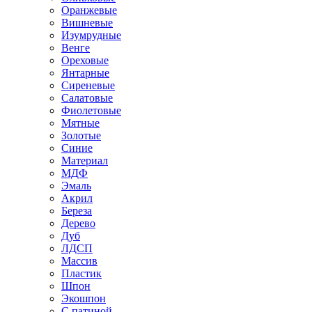
Оранжевые
Вишневые
Изумрудные
Венге
Ореховые
Янтарные
Сиреневые
Салатовые
Фиолетовые
Мятные
Золотые
Синие
Материал
МДФ
Эмаль
Акрил
Береза
Дерево
Дуб
ЛДСП
Массив
Пластик
Шпон
Экошпон
С патиной