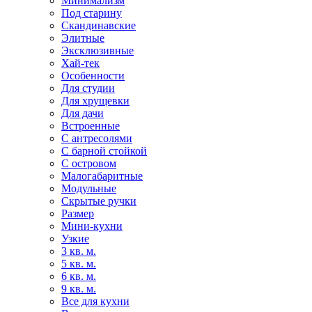
Минимализм
Под старину
Скандинавские
Элитные
Эксклюзивные
Хай-тек
Особенности
Для студии
Для хрущевки
Для дачи
Встроенные
С антресолями
С барной стойкой
С островом
Малогабаритные
Модульные
Скрытые ручки
Размер
Мини-кухни
Узкие
3 кв. м.
5 кв. м.
6 кв. м.
9 кв. м.
Все для кухни