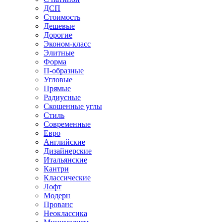
ДСП
Стоимость
Дешевые
Дорогие
Эконом-класс
Элитные
Форма
П-образные
Угловые
Прямые
Радиусные
Скошенные углы
Стиль
Современные
Евро
Английские
Дизайнерские
Итальянские
Кантри
Классические
Лофт
Модерн
Прованс
Неоклассика