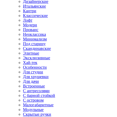
Дизайнерские
Итальянские
Кантри
Классические
Лофт
Модерн
Прованс
Неоклассика
Минимализм
Под старину
Скандинавские
Элитные
Эксклюзивные
Хай-тек
Особенности
Для студии
Для хрущевки
Для дачи
Встроенные
С антресолями
С барной стойкой
С островом
Малогабаритные
Модульные
Скрытые ручки