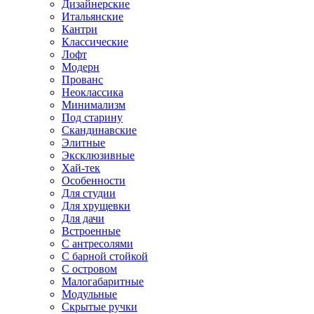
Дизайнерские
Итальянские
Кантри
Классические
Лофт
Модерн
Прованс
Неоклассика
Минимализм
Под старину
Скандинавские
Элитные
Эксклюзивные
Хай-тек
Особенности
Для студии
Для хрущевки
Для дачи
Встроенные
С антресолями
С барной стойкой
С островом
Малогабаритные
Модульные
Скрытые ручки