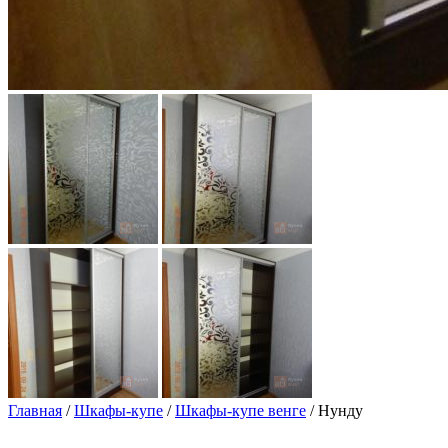
Главная
/
Шкафы-купе
/
Шкафы-купе венге
/ Нунду