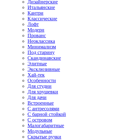
Дизайнерские
Итальянские
Кантри
Классические
Лофт
Модерн
Прованс
Неоклассика
Минимализм
Под старину
Скандинавские
Элитные
Эксклюзивные
Хай-тек
Особенности
Для студии
Для хрущевки
Для дачи
Встроенные
С антресолями
С барной стойкой
С островом
Малогабаритные
Модульные
Скрытые ручки