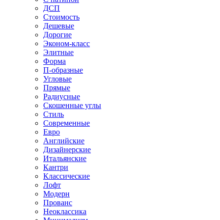
ДСП
Стоимость
Дешевые
Дорогие
Эконом-класс
Элитные
Форма
П-образные
Угловые
Прямые
Радиусные
Скошенные углы
Стиль
Современные
Евро
Английские
Дизайнерские
Итальянские
Кантри
Классические
Лофт
Модерн
Прованс
Неоклассика