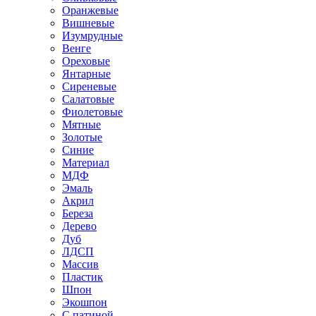
Оранжевые
Вишневые
Изумрудные
Венге
Ореховые
Янтарные
Сиреневые
Салатовые
Фиолетовые
Мятные
Золотые
Синие
Материал
МДФ
Эмаль
Акрил
Береза
Дерево
Дуб
ЛДСП
Массив
Пластик
Шпон
Экошпон
С патиной