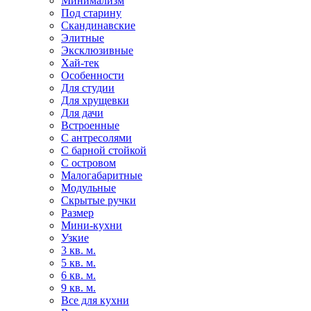
Минимализм
Под старину
Скандинавские
Элитные
Эксклюзивные
Хай-тек
Особенности
Для студии
Для хрущевки
Для дачи
Встроенные
С антресолями
С барной стойкой
С островом
Малогабаритные
Модульные
Скрытые ручки
Размер
Мини-кухни
Узкие
3 кв. м.
5 кв. м.
6 кв. м.
9 кв. м.
Все для кухни