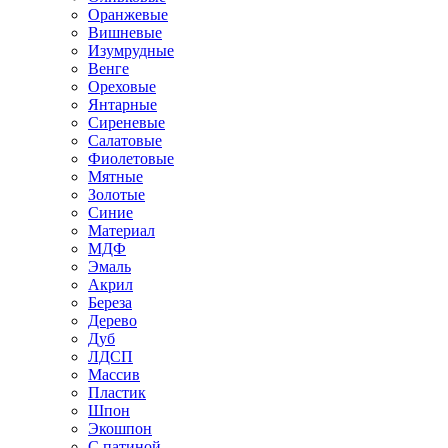
Оранжевые
Вишневые
Изумрудные
Венге
Ореховые
Янтарные
Сиреневые
Салатовые
Фиолетовые
Мятные
Золотые
Синие
Материал
МДФ
Эмаль
Акрил
Береза
Дерево
Дуб
ЛДСП
Массив
Пластик
Шпон
Экошпон
С патиной