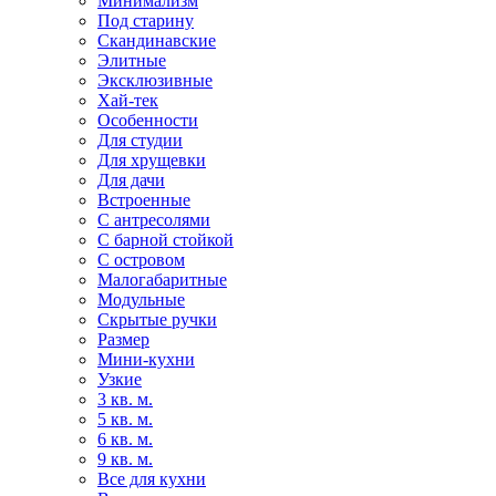
Минимализм
Под старину
Скандинавские
Элитные
Эксклюзивные
Хай-тек
Особенности
Для студии
Для хрущевки
Для дачи
Встроенные
С антресолями
С барной стойкой
С островом
Малогабаритные
Модульные
Скрытые ручки
Размер
Мини-кухни
Узкие
3 кв. м.
5 кв. м.
6 кв. м.
9 кв. м.
Все для кухни