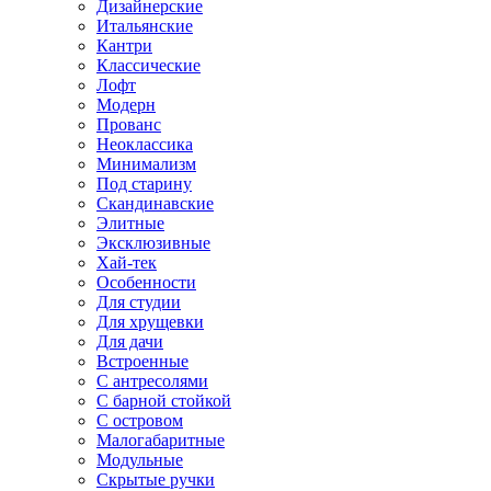
Дизайнерские
Итальянские
Кантри
Классические
Лофт
Модерн
Прованс
Неоклассика
Минимализм
Под старину
Скандинавские
Элитные
Эксклюзивные
Хай-тек
Особенности
Для студии
Для хрущевки
Для дачи
Встроенные
С антресолями
С барной стойкой
С островом
Малогабаритные
Модульные
Скрытые ручки