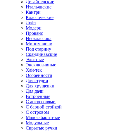
Дизайнерские
Итальянские
Кантри
Классические
Лофт
Модерн
Прованс
Неоклассика
Минимализм
Под старину
Скандинавские
Элитные
Эксклюзивные
Хай-тек
Особенности
Для студии
Для хрущевки
Для дачи
Встроенные
С антресолями
С барной стойкой
С островом
Малогабаритные
Модульные
Скрытые ручки