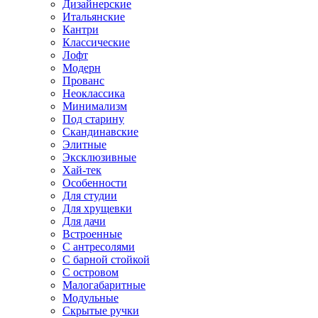
Дизайнерские
Итальянские
Кантри
Классические
Лофт
Модерн
Прованс
Неоклассика
Минимализм
Под старину
Скандинавские
Элитные
Эксклюзивные
Хай-тек
Особенности
Для студии
Для хрущевки
Для дачи
Встроенные
С антресолями
С барной стойкой
С островом
Малогабаритные
Модульные
Скрытые ручки