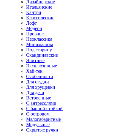
Дизайнерские
Итальянские
Кантри
Классические
Лофт
Модерн
Прованс
Неоклассика
Минимализм
Под старину
Скандинавские
Элитные
Эксклюзивные
Хай-тек
Особенности
Для студии
Для хрущевки
Для дачи
Встроенные
С антресолями
С барной стойкой
С островом
Малогабаритные
Модульные
Скрытые ручки