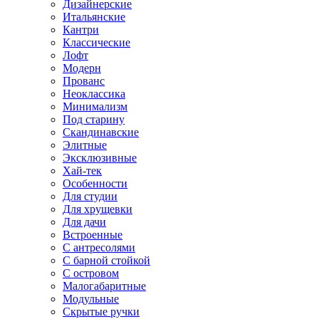
Дизайнерские
Итальянские
Кантри
Классические
Лофт
Модерн
Прованс
Неоклассика
Минимализм
Под старину
Скандинавские
Элитные
Эксклюзивные
Хай-тек
Особенности
Для студии
Для хрущевки
Для дачи
Встроенные
С антресолями
С барной стойкой
С островом
Малогабаритные
Модульные
Скрытые ручки