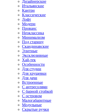
Дизайнерские
Итальянские
Кантри
Классические
Лофт
Модерн
Прованс
Неоклассика
Минимализм
Под старину
Скандинавские
Элитные
Эксклюзивные
Хай-тек
Особенности
Для студии
Для хрущевки
Для дачи
Встроенные
С антресолями
С барной стойкой
С островом
Малогабаритные
Модульные
Скрытые ручки