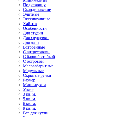
Минимализм
Под старину
Скандинавские
Элитные
Эксклюзивные
Хай-тек
Особенности
Для студии
Для хрущевки
Для дачи
Встроенные
С антресолями
С барной стойкой
С островом
Малогабаритные
Модульные
Скрытые ручки
Размер
Мини-кухни
Узкие
3 кв. м.
5 кв. м.
6 кв. м.
9 кв. м.
Все для кухни