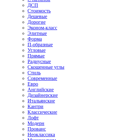
ДСП
Стоимость
Дешевые
Дорогие
Эконом-класс
Элитные
Форма
П-образные
Угловые
Прямые
Радиусные
Скошенные углы
Стиль
Современные
Евро
Английские
Дизайнерские
Итальянские
Кантри
Классические
Лофт
Модерн
Прованс
Неоклассика