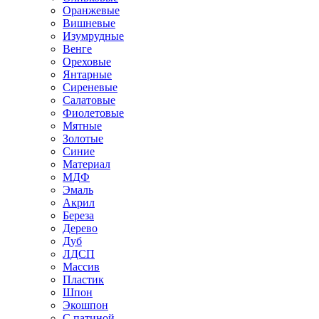
Оранжевые
Вишневые
Изумрудные
Венге
Ореховые
Янтарные
Сиреневые
Салатовые
Фиолетовые
Мятные
Золотые
Синие
Материал
МДФ
Эмаль
Акрил
Береза
Дерево
Дуб
ЛДСП
Массив
Пластик
Шпон
Экошпон
С патиной