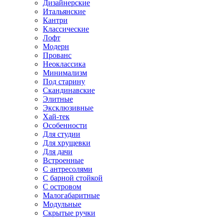
Дизайнерские
Итальянские
Кантри
Классические
Лофт
Модерн
Прованс
Неоклассика
Минимализм
Под старину
Скандинавские
Элитные
Эксклюзивные
Хай-тек
Особенности
Для студии
Для хрущевки
Для дачи
Встроенные
С антресолями
С барной стойкой
С островом
Малогабаритные
Модульные
Скрытые ручки