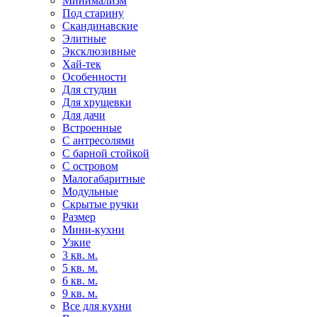
Минимализм
Под старину
Скандинавские
Элитные
Эксклюзивные
Хай-тек
Особенности
Для студии
Для хрущевки
Для дачи
Встроенные
С антресолями
С барной стойкой
С островом
Малогабаритные
Модульные
Скрытые ручки
Размер
Мини-кухни
Узкие
3 кв. м.
5 кв. м.
6 кв. м.
9 кв. м.
Все для кухни