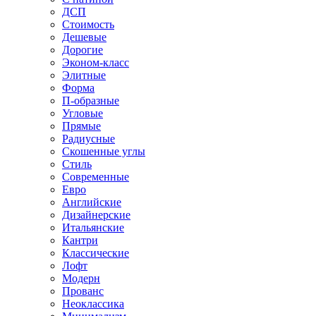
ДСП
Стоимость
Дешевые
Дорогие
Эконом-класс
Элитные
Форма
П-образные
Угловые
Прямые
Радиусные
Скошенные углы
Стиль
Современные
Евро
Английские
Дизайнерские
Итальянские
Кантри
Классические
Лофт
Модерн
Прованс
Неоклассика