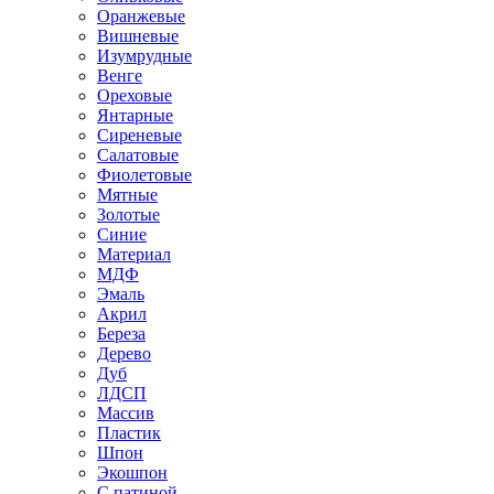
Оранжевые
Вишневые
Изумрудные
Венге
Ореховые
Янтарные
Сиреневые
Салатовые
Фиолетовые
Мятные
Золотые
Синие
Материал
МДФ
Эмаль
Акрил
Береза
Дерево
Дуб
ЛДСП
Массив
Пластик
Шпон
Экошпон
С патиной