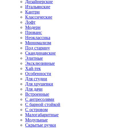
Дизайнерские
Итальянские
Кантри
Классические
Лофт
Модерн
Прованс
Неоклассика
Минимализм
Под старину
Скандинавские
Элитные
Эксклюзивные
Хай-тек
Особенности
Для студии
Для хрущевки
Для дачи
Встроенные
С антресолями
С барной стойкой
С островом
Малогабаритные
Модульные
Скрытые ручки