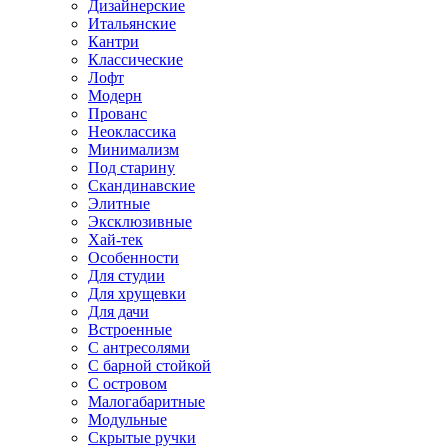
Дизайнерские
Итальянские
Кантри
Классические
Лофт
Модерн
Прованс
Неоклассика
Минимализм
Под старину
Скандинавские
Элитные
Эксклюзивные
Хай-тек
Особенности
Для студии
Для хрущевки
Для дачи
Встроенные
С антресолями
С барной стойкой
С островом
Малогабаритные
Модульные
Скрытые ручки