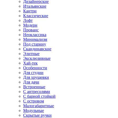
Дизайнерские
Итальянские
Кантри
Классические
Лофт
Модерн
Прованс
Неоклассика
Минимализм
Под старину
Скандинавские
Элитные
Эксклюзивные
Хай-тек
Особенности
Для студии
Для хрущевки
Для дачи
Встроенные
С антресолями
С барной стойкой
С островом
Малогабаритные
Модульные
Скрытые ручки