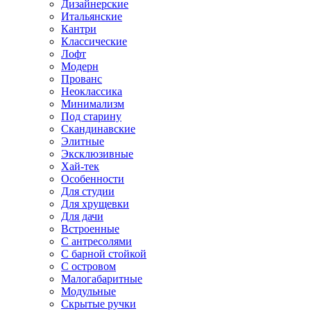
Дизайнерские
Итальянские
Кантри
Классические
Лофт
Модерн
Прованс
Неоклассика
Минимализм
Под старину
Скандинавские
Элитные
Эксклюзивные
Хай-тек
Особенности
Для студии
Для хрущевки
Для дачи
Встроенные
С антресолями
С барной стойкой
С островом
Малогабаритные
Модульные
Скрытые ручки