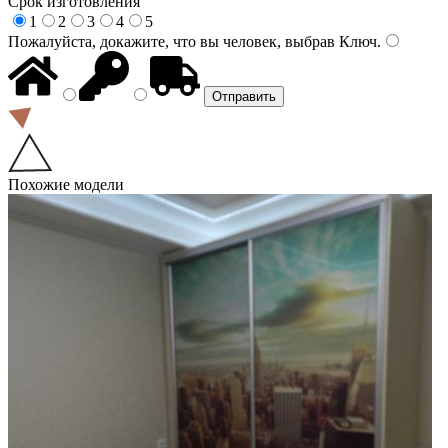
Срок изготовления
1
2
3
4
5
Пожалуйста, докажите, что вы человек, выбрав
Ключ
.
Похожие модели