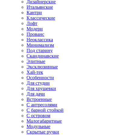
Дизайнерские
Итальянские
Кантри
Классические
Лофт
Модерн
Прованс
Неоклассика
Минимализм
Под старину
Скандинавские
Элитные
Эксклюзивные
Хай-тек
Особенности
Для студии
Для хрущевки
Для дачи
Встроенные
С антресолями
С барной стойкой
С островом
Малогабаритные
Модульные
Скрытые ручки