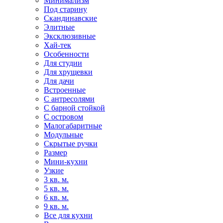
Минимализм
Под старину
Скандинавские
Элитные
Эксклюзивные
Хай-тек
Особенности
Для студии
Для хрущевки
Для дачи
Встроенные
С антресолями
С барной стойкой
С островом
Малогабаритные
Модульные
Скрытые ручки
Размер
Мини-кухни
Узкие
3 кв. м.
5 кв. м.
6 кв. м.
9 кв. м.
Все для кухни