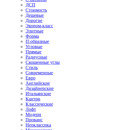
ДСП
Стоимость
Дешевые
Дорогие
Эконом-класс
Элитные
Форма
П-образные
Угловые
Прямые
Радиусные
Скошенные углы
Стиль
Современные
Евро
Английские
Дизайнерские
Итальянские
Кантри
Классические
Лофт
Модерн
Прованс
Неоклассика