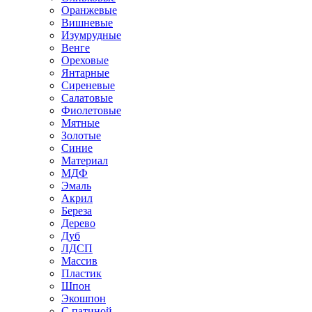
Оранжевые
Вишневые
Изумрудные
Венге
Ореховые
Янтарные
Сиреневые
Салатовые
Фиолетовые
Мятные
Золотые
Синие
Материал
МДФ
Эмаль
Акрил
Береза
Дерево
Дуб
ЛДСП
Массив
Пластик
Шпон
Экошпон
С патиной