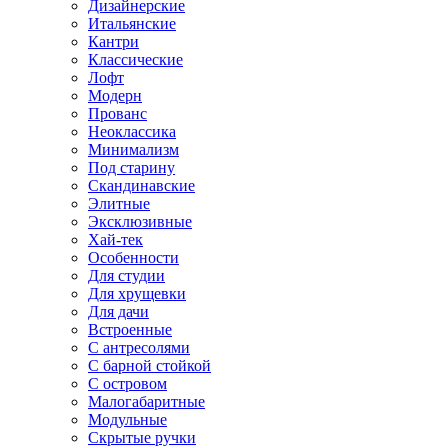
Дизайнерские
Итальянские
Кантри
Классические
Лофт
Модерн
Прованс
Неоклассика
Минимализм
Под старину
Скандинавские
Элитные
Эксклюзивные
Хай-тек
Особенности
Для студии
Для хрущевки
Для дачи
Встроенные
С антресолями
С барной стойкой
С островом
Малогабаритные
Модульные
Скрытые ручки