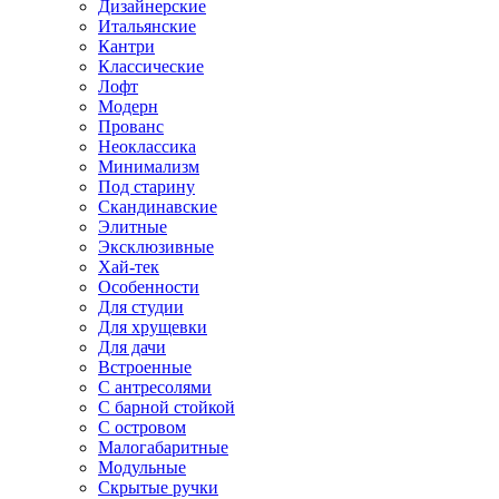
Дизайнерские
Итальянские
Кантри
Классические
Лофт
Модерн
Прованс
Неоклассика
Минимализм
Под старину
Скандинавские
Элитные
Эксклюзивные
Хай-тек
Особенности
Для студии
Для хрущевки
Для дачи
Встроенные
С антресолями
С барной стойкой
С островом
Малогабаритные
Модульные
Скрытые ручки