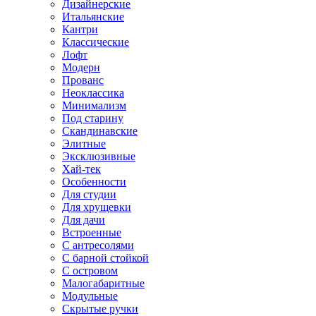
Дизайнерские
Итальянские
Кантри
Классические
Лофт
Модерн
Прованс
Неоклассика
Минимализм
Под старину
Скандинавские
Элитные
Эксклюзивные
Хай-тек
Особенности
Для студии
Для хрущевки
Для дачи
Встроенные
С антресолями
С барной стойкой
С островом
Малогабаритные
Модульные
Скрытые ручки