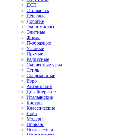
ДСП
Стоимость
Дешевые
Дорогие
Эконом-класс
Элитные
Форма
П-образные
Угловые
Прямые
Радиусные
Скошенные углы
Стиль
Современные
Евро
Английские
Дизайнерские
Итальянские
Кантри
Классические
Лофт
Модерн
Прованс
Неоклассика