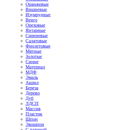
Оранжевые
Вишневые
Изумрудные
Венге
Ореховые
Янтарные
Сиреневые
Салатовые
Фиолетовые
Мятные
Золотые
Синие
Материал
МДФ
Эмаль
Акрил
Береза
Дерево
Дуб
ЛДСП
Массив
Пластик
Шпон
Экошпон
С патиной