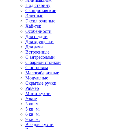
Минимализм
Под старину
Скандинавские
Элитные
Эксклюзивные
Хай-тек
Особенности
Для студии
Для хрущевки
Для дачи
Встроенные
С антресолями
С барной стойкой
С островом
Малогабаритные
Модульные
Скрытые ручки
Размер
Мини-кухни
Узкие
3 кв. м.
5 кв. м.
6 кв. м.
9 кв. м.
Все для кухни