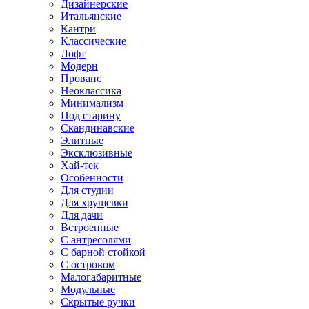
Дизайнерские
Итальянские
Кантри
Классические
Лофт
Модерн
Прованс
Неоклассика
Минимализм
Под старину
Скандинавские
Элитные
Эксклюзивные
Хай-тек
Особенности
Для студии
Для хрущевки
Для дачи
Встроенные
С антресолями
С барной стойкой
С островом
Малогабаритные
Модульные
Скрытые ручки