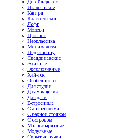
Дизайнерские
Итальянские
Кантри
Классические
Лофт
Модерн
Прованс
Неоклассика
Минимализм
Под старину
Скандинавские
Элитные
Эксклюзивные
Хай-тек
Особенности
Для студии
Для хрущевки
Для дачи
Встроенные
С антресолями
С барной стойкой
С островом
Малогабаритные
Модульные
Скрытые ручки