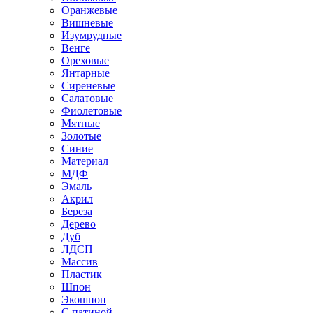
Оранжевые
Вишневые
Изумрудные
Венге
Ореховые
Янтарные
Сиреневые
Салатовые
Фиолетовые
Мятные
Золотые
Синие
Материал
МДФ
Эмаль
Акрил
Береза
Дерево
Дуб
ЛДСП
Массив
Пластик
Шпон
Экошпон
С патиной