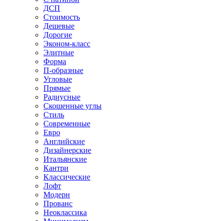
ДСП
Стоимость
Дешевые
Дорогие
Эконом-класс
Элитные
Форма
П-образные
Угловые
Прямые
Радиусные
Скошенные углы
Стиль
Современные
Евро
Английские
Дизайнерские
Итальянские
Кантри
Классические
Лофт
Модерн
Прованс
Неоклассика