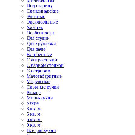
Минимализм
Под старину
Скандинавские
Элитные
Эксклюзивные
Хай-тек
Особенности
Для студии
Для хрущевки
Для дачи
Встроенные
С антресолями
С барной стойкой
С островом
Малогабаритные
Модульные
Скрытые ручки
Размер
Мини-кухни
Узкие
3 кв. м.
5 кв. м.
6 кв. м.
9 кв. м.
Все для кухни