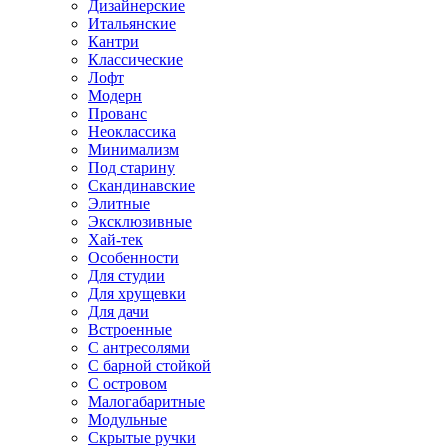
Дизайнерские
Итальянские
Кантри
Классические
Лофт
Модерн
Прованс
Неоклассика
Минимализм
Под старину
Скандинавские
Элитные
Эксклюзивные
Хай-тек
Особенности
Для студии
Для хрущевки
Для дачи
Встроенные
С антресолями
С барной стойкой
С островом
Малогабаритные
Модульные
Скрытые ручки