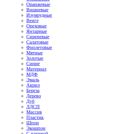
Оранжевые
Вишневые
Изумрудные
Венге
Ореховые
Янтарные
Сиреневые
Салатовые
Фиолетовые
Мятные
Золотые
Синие
Материал
МДФ
Эмаль
Акрил
Береза
Дерево
Дуб
ЛДСП
Массив
Пластик
Шпон
Экошпон
С патиной