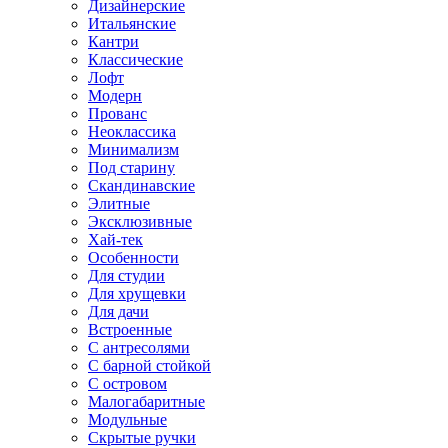
Дизайнерские
Итальянские
Кантри
Классические
Лофт
Модерн
Прованс
Неоклассика
Минимализм
Под старину
Скандинавские
Элитные
Эксклюзивные
Хай-тек
Особенности
Для студии
Для хрущевки
Для дачи
Встроенные
С антресолями
С барной стойкой
С островом
Малогабаритные
Модульные
Скрытые ручки