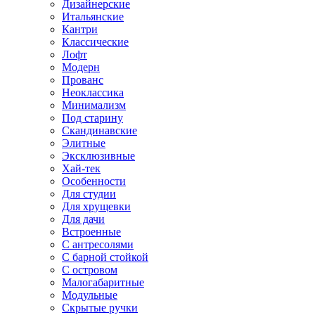
Дизайнерские
Итальянские
Кантри
Классические
Лофт
Модерн
Прованс
Неоклассика
Минимализм
Под старину
Скандинавские
Элитные
Эксклюзивные
Хай-тек
Особенности
Для студии
Для хрущевки
Для дачи
Встроенные
С антресолями
С барной стойкой
С островом
Малогабаритные
Модульные
Скрытые ручки